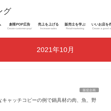
ム
創客POP広告
売上を上げる
販売士を学ぶ
いいお店を
Create-customer-pop/
Increase-sales
Retail-marketing
Create a good s
2021年10月
販促企画
なキャッチコピーの例で鍋具材の肉、魚、野