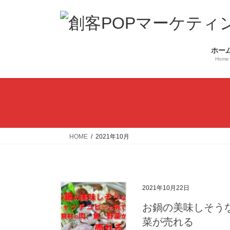
コ
ナ
ン
ビ
テ
ゲ
ン
ー
ホー
ツ
シ
Home
へ
ョ
ス
ン
キ
に
ッ
移
プ
動
HOME
2021年10月
2021年10月22日
お鍋の美味しそう
菜が売れる