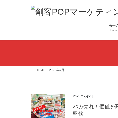
コ
ナ
ン
ビ
テ
ゲ
ン
ー
ホー
ツ
シ
Home
へ
ョ
ス
ン
キ
に
ッ
移
プ
動
HOME
2025年7月
2025年7月25日
バカ売れ！価値を
監修