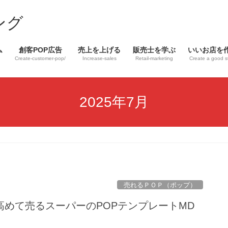
ム
創客POP広告
売上を上げる
販売士を学ぶ
いいお店を
Create-customer-pop/
Increase-sales
Retail-marketing
Create a good s
2025年7月
売れるＰＯＰ（ポップ）
高めて売るスーパーのPOPテンプレートMD