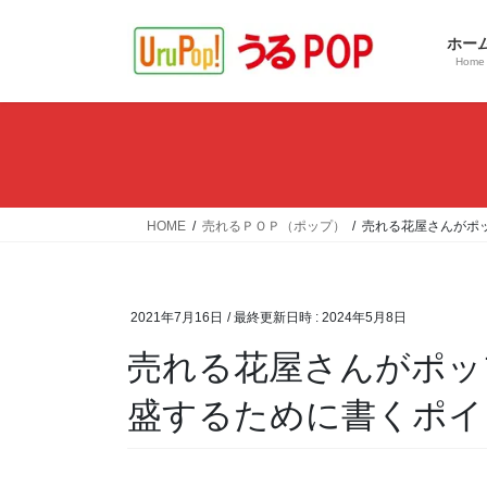
コ
ナ
ン
ビ
ホー
テ
ゲ
Home
ン
ー
ツ
シ
へ
ョ
ス
ン
キ
に
ッ
移
HOME
売れるＰＯＰ（ポップ）
売れる花屋さんがポ
プ
動
2021年7月16日
/ 最終更新日時 :
2024年5月8日
売れる花屋さんがポッ
盛するために書くポイ