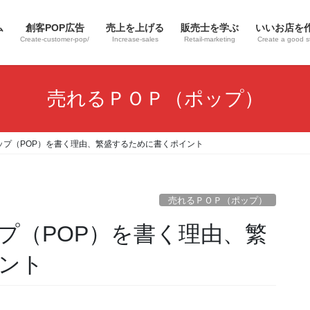
ム
創客POP広告
売上を上げる
販売士を学ぶ
いいお店を
Create-customer-pop/
Increase-sales
Retail-marketing
Create a good s
売れるＰＯＰ（ポップ）
ップ（POP）を書く理由、繁盛するために書くポイント
売れるＰＯＰ（ポップ）
プ（POP）を書く理由、繁
ント